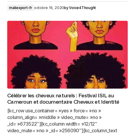
maliexport-fr
octobre 16, 2020
by
Voice4Thought
Célébrer les cheveux naturels : Festival ISIL au
Cameroun et documentaire Cheveux et Identité
[kc_row use_container= »yes » force= »no »
column_align= »middle » video_mute= »no »
_id= »673522″][kc_column width= »12/12″
video_mute= »no » _id= »256090″][kc_column_text