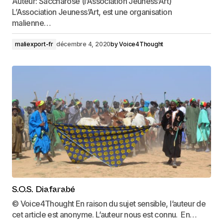
Auteur: Saccharose (l’Association Jeuness’Art)
L’Association Jeuness’Art, est une organisation
malienne…
maliexport-fr
décembre 4, 2020
by
Voice4Thought
S.O.S. Diafarabé
© Voice4Thought En raison du sujet sensible, l’auteur de
cet article est anonyme. L’auteur nous est connu. En…