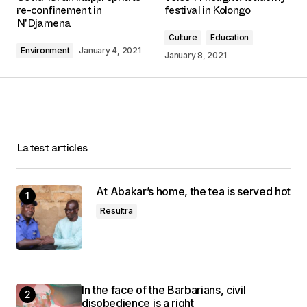
re-confinement in
festival in Kolongo
N'Djamena
Culture
Education
Environment
January 4, 2021
January 8, 2021
Latest articles
At Abakar’s home, the tea is served hot
Resultra
In the face of the Barbarians, civil
disobedience is a right